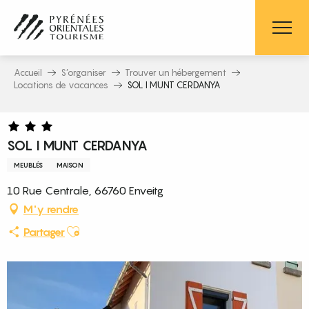
Aller
au
contenu
principal
Accueil
S’organiser
Trouver un hébergement
Locations de vacances
SOL I MUNT CERDANYA
SOL I MUNT CERDANYA
MEUBLÉS
MAISON
10 Rue Centrale, 66760 Enveitg
M'y rendre
Ajouter aux favoris
Partager