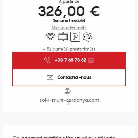
À partir de
326,00 €
Semaine (meublé)
Voir tous les tarifs
WiFi
Télévision
Parking
Animaux acceptés
+ 51 autre(s) prestation(s)
+33 7 68 73 82
▒▒
Contactez-nous
sol-i-munt-cerdanya.com
Description
Ce logement paisible offre un séjour détente 