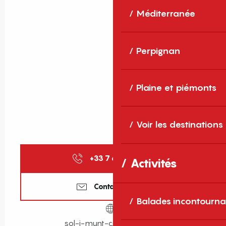
Méditerranée
Perpignan
Plaine et piémonts
Voir les destinations
+33 7 68 73 82
▒▒
Activités
Contactez-nous
Balades incontourna
sol-i-munt-cerdanya.com