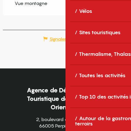
Vue montagne
Vélos
Sites touristiques
Signaler une erreur
Thermalisme, Thalas
Toutes les activités
Agence de Développement
Top 10 des activités
Touristique des Pyrénées-
Orientales
Autour de la gastron
2, boulevard des Pyrénées
terroirs
66005 Perpignan Cedex