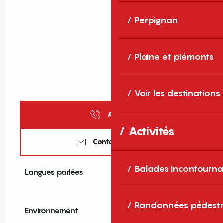
Perpignan
Plaine et piémonts
Voir les destinations
Appeler
Activités
Contactez-nous
Balades incontourna
Langues parlées
Langues parlées
Randonnées pédestr
Environnement
Environnement