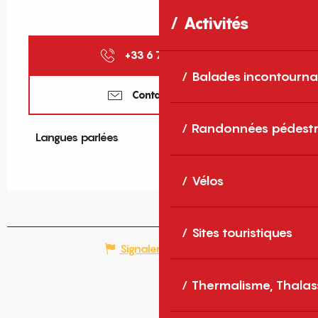
Activités
+33 6 78 34 49
▒▒
Balades incontourna
Contactez-nous
Randonnées pédestr
Langues parlées
Langues parlées
Vélos
Sites touristiques
Signaler une erreur
Thermalisme, Thalas