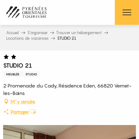
Aller
au
contenu
principal
Accueil
S’organiser
Trouver un hébergement
Locations de vacances
STUDIO 21
STUDIO 21
MEUBLÉS
STUDIO
2 Promenade du Cady, Résidence Eden, 66820 Vernet-
les-Bains
M'y rendre
Ajouter aux favoris
Partager