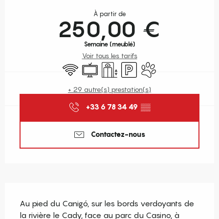
Ouverture et coordonnées
À partir de
250,00 €
Semaine (meublé)
Voir tous les tarifs
WiFi
Télévision
Ascenseur
Parking
Animaux acceptés
+ 29 autre(s) prestation(s)
+33 6 78 34 49
▒▒
Contactez-nous
Description
Au pied du Canigó, sur les bords verdoyants de 
la rivière le Cady, face au parc du Casino, à 