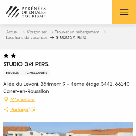
Aller
au
contenu
principal
Accueil
S’organiser
Trouver un hébergement
Locations de vacances
STUDIO 3/4 PERS.
STUDIO 3/4 PERS.
MEUBLÉS
T1 MEZZANINE
Allée du Levant, Bâtiment 9 - 4ème étage 3441, 66140
Canet-en-Roussillon
M'y rendre
Ajouter aux favoris
Partager