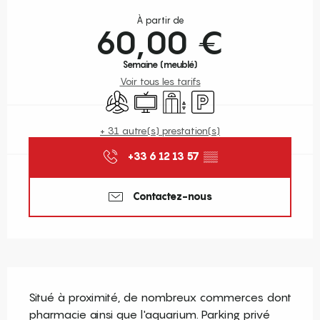
Ouverture et coordonnées
À partir de
60,00 €
Semaine (meublé)
Voir tous les tarifs
Air conditionné
Télévision
Ascenseur
Parking
+ 31 autre(s) prestation(s)
+33 6 12 13 57
▒▒
Contactez-nous
Description
Situé à proximité, de nombreux commerces dont 
pharmacie ainsi que l'aquarium. Parking privé 