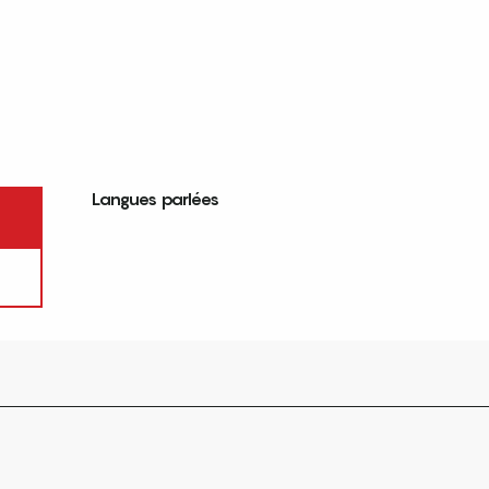
Langues parlées
Langues parlées