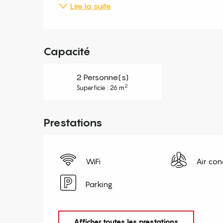
Lire la suite
Capacité
2 Personne(s)
2
Superficie : 26 m
Prestations
WiFi
Air con
Parking
Afficher toutes les prestations