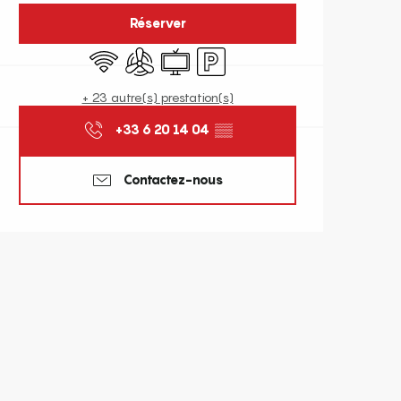
Réserver
WiFi
Air conditionné
Télévision
Parking
+ 23 autre(s) prestation(s)
+33 6 20 14 04
▒▒
Contactez-nous