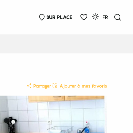
SUR PLACE
FR
Rech
Voir les favoris
Ajouter aux favoris
Partager
Ajouter à mes favoris