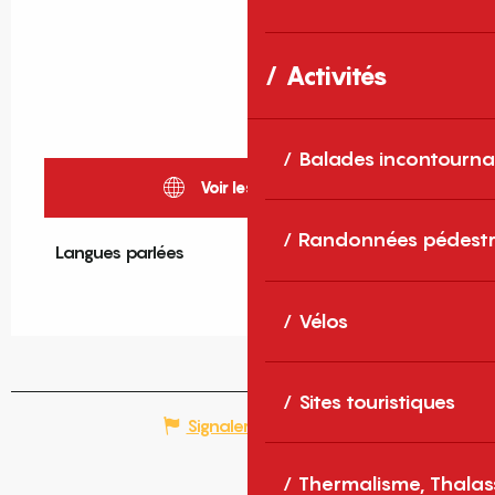
Activités
Balades incontourna
Voir les sites web
Randonnées pédestr
Langues parlées
Langues parlées
Vélos
Sites touristiques
Signaler une erreur
Thermalisme, Thalas