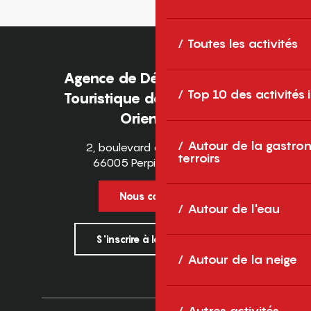
Toutes les activités
Agence de Développement
Top 10 des activités
Touristique des Pyrénées-
Orientales
Autour de la gastron
2, boulevard des Pyrénées
terroirs
66005 Perpignan Cedex
Nous contacter
Autour de l'eau
S'inscrire à la newsletter
Autour de la neige
Autres activités