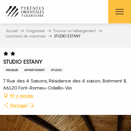
Aller
au
contenu
principal
Accueil
S’organiser
Trouver un hébergement
Locations de vacances
STUDIO ESTANY
STUDIO ESTANY
MEUBLÉS
APPARTEMENT
STUDIO
7 Rue des 4 Saisons, Résidence des 4 saison, Batiment B,
66120 Font-Romeu-Odeillo-Via
M'y rendre
Ajouter aux favoris
Partager