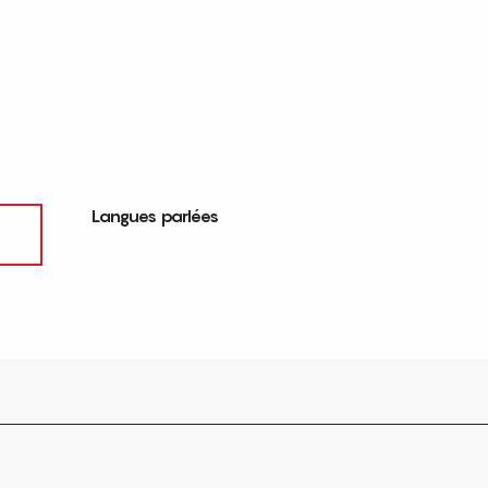
Langues parlées
Langues parlées