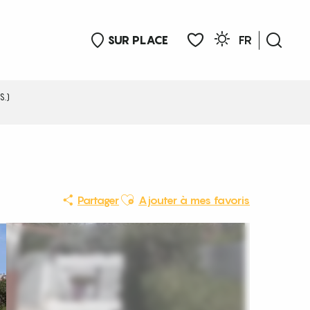
SUR PLACE
FR
Rech
Voir les favoris
S.)
Ajouter aux favoris
Partager
Ajouter à mes favoris