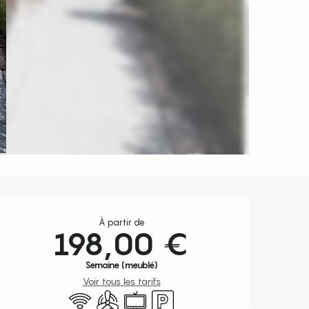
Ouverture et coordonnées
À partir de
198,00 €
Semaine (meublé)
Voir tous les tarifs
WiFi
Air conditionné
Télévision
Parking