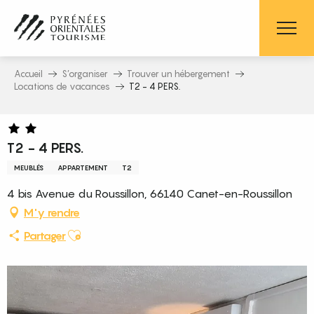
Aller
au
contenu
principal
Accueil
S’organiser
Trouver un hébergement
Locations de vacances
T2 - 4 PERS.
T2 - 4 PERS.
MEUBLÉS
APPARTEMENT
T2
4 bis Avenue du Roussillon, 66140 Canet-en-Roussillon
M'y rendre
Ajouter aux favoris
Partager