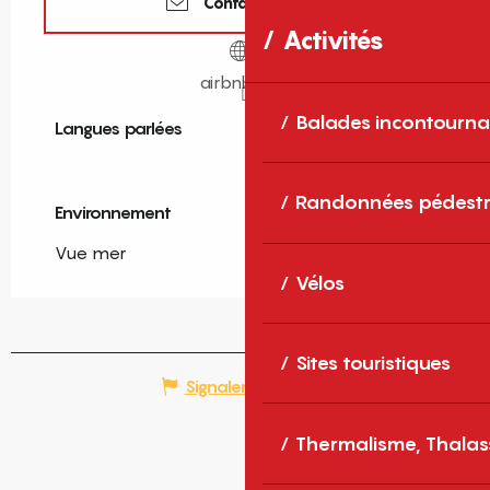
Contactez-nous
Activités
airbnb.com
Balades incontourna
Langues parlées
Langues parlées
Randonnées pédestr
Environnement
Environnement
Vue mer
Vélos
Sites touristiques
Signaler une erreur
Thermalisme, Thalas