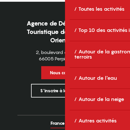
Toutes les activités
Agence de Développement
Top 10 des activités
Touristique des Pyrénées-
Orientales
Autour de la gastron
2, boulevard des Pyrénées
terroirs
66005 Perpignan Cedex
Nous contacter
Autour de l'eau
S'inscrire à la newsletter
Autour de la neige
Autres activités
France
Europe