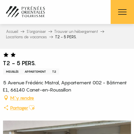
Aller
au
contenu
principal
Accueil
S’organiser
Trouver un hébergement
Locations de vacances
T2 - 5 PERS.
T2 - 5 PERS.
MEUBLÉS
APPARTEMENT
T2
5 Avenue Frédéric Mistral, Appartement 002 - Bâtiment
E1, 66140 Canet-en-Roussillon
M'y rendre
Ajouter aux favoris
Partager