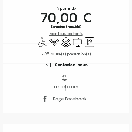
Ouverture et coordonnées
À partir de
70,00 €
Semaine (meublé)
Voir tous les tarifs
Accès handicapés
WiFi
Air conditionné
Télévision
Parking
+ 35 autre(s) prestation(s)
Contactez-nous
airbnb.com
Page Facebook
Description