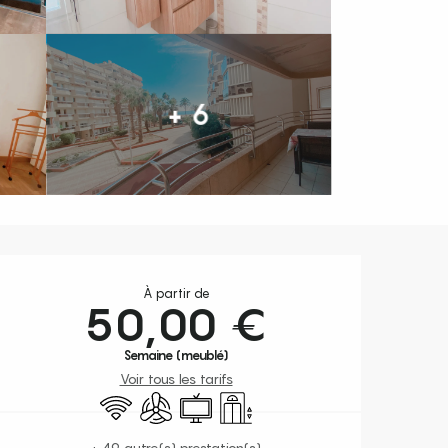
+ 6
Ouverture et coordonnées
À partir de
50,00 €
Semaine (meublé)
Voir tous les tarifs
WiFi
Air conditionné
Télévision
Ascenseur
+ 49 autre(s) prestation(s)