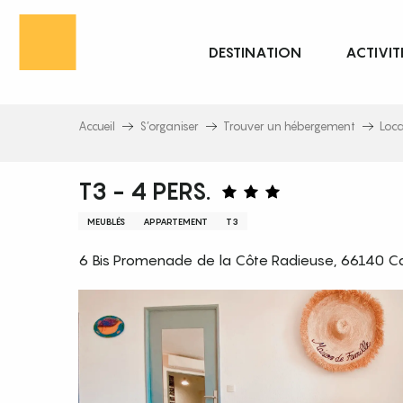
Aller
au
DESTINATION
ACTIVIT
contenu
principal
Accueil
S’organiser
Trouver un hébergement
Loc
T3 - 4 PERS.
MEUBLÉS
APPARTEMENT
T3
6 Bis Promenade de la Côte Radieuse, 66140 Ca