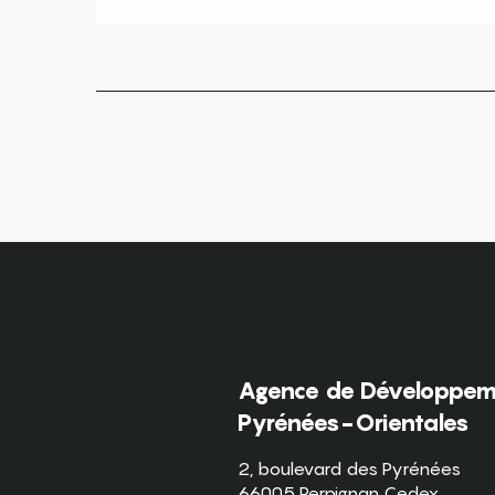
Agence de Développeme
Pyrénées-Orientales
2, boulevard des Pyrénées
66005 Perpignan Cedex