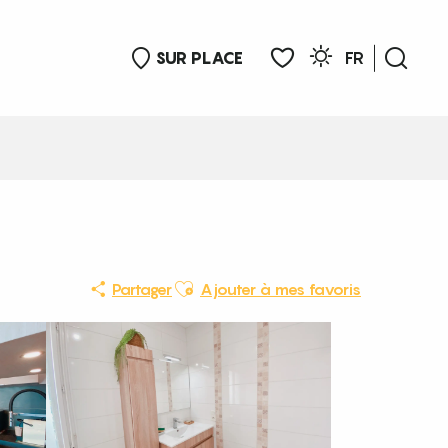
SUR PLACE
FR
Rech
Voir les favoris
Ajouter aux favoris
Partager
Ajouter à mes favoris