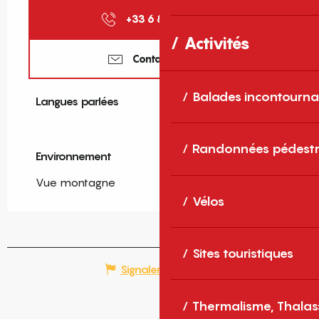
+33 6 86 54 47
▒▒
Activités
Contactez-nous
Balades incontourna
Langues parlées
Langues parlées
Randonnées pédestr
Environnement
Environnement
Vue montagne
Vélos
Sites touristiques
Signaler une erreur
Thermalisme, Thalas