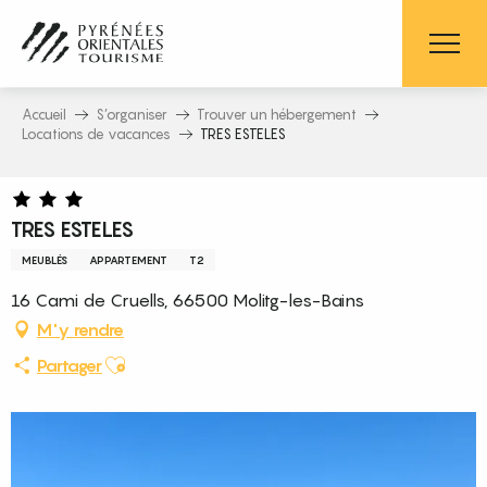
Aller
au
contenu
principal
Accueil
S’organiser
Trouver un hébergement
Locations de vacances
TRES ESTELES
TRES ESTELES
MEUBLÉS
APPARTEMENT
T2
16 Cami de Cruells, 66500 Molitg-les-Bains
M'y rendre
Ajouter aux favoris
Partager