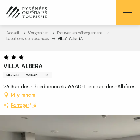
Aller
au
contenu
principal
Accueil
S’organiser
Trouver un hébergement
Locations de vacances
VILLA ALBERA
VILLA ALBERA
MEUBLÉS
MAISON
T2
26 Rue des Chardonnerets, 66740 Laroque-des-Albères
M'y rendre
Ajouter aux favoris
Partager