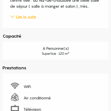
centre ville : au rez-de-chaussée une belle salle 
de séjour ( salle à manger et salon ) , très...
Lire la suite
Capacité
6 Personne(s)
2
Superficie : 120 m
Prestations
WiFi
Air conditionné
Télévision