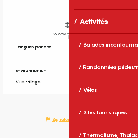
Activités
www.airbnb.fr
Balades incontourna
Langues parlées
Langues parlées
Randonnées pédestr
Environnement
Environnement
Vue village
Vélos
Sites touristiques
Signaler une erreur
Thermalisme, Thalas