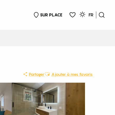
SUR PLACE
FR
Rech
Voir les favoris
Ajouter aux favoris
Partager
Ajouter à mes favoris