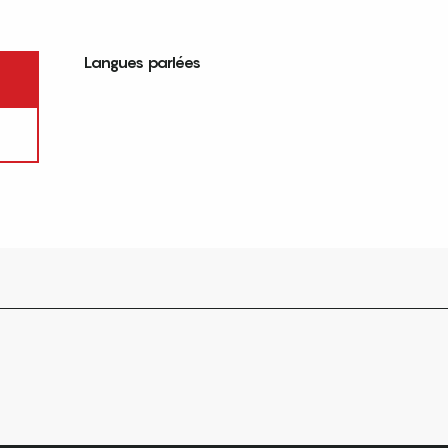
Langues parlées
Langues parlées