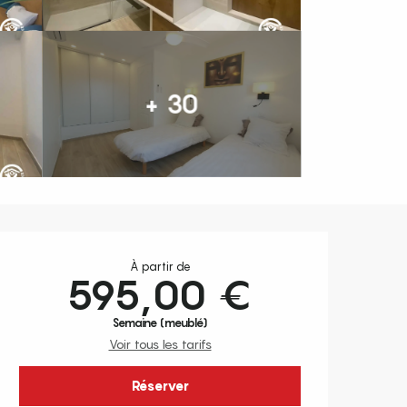
+ 30
Ouverture et coordonnées
À partir de
595,00 €
Semaine (meublé)
Voir tous les tarifs
Réserver