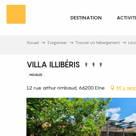
Aller
au
DESTINATION
ACTIVIT
contenu
principal
Accueil
S’organiser
Trouver un hébergement
Loc
VILLA ILLIBÉRIS
MEUBLÉS
12 rue arthur rimbaud, 66200 Elne
M'y rend