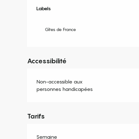
Offres de prestation
Labels
Labels
Gîtes de France
Accessibilité
Non-accessible aux
personnes handicapées
Tarifs
Semaine