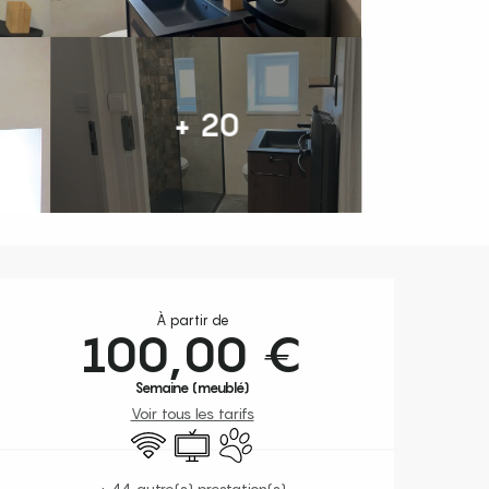
+ 20
Ouverture et coordonnées
À partir de
100,00 €
Semaine (meublé)
Voir tous les tarifs
WiFi
Télévision
Animaux acceptés
+ 44 autre(s) prestation(s)