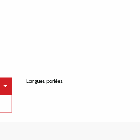
Langues parlées
Langues parlées