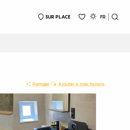
SUR PLACE
FR
Rech
Voir les favoris
Ajouter aux favoris
Partager
Ajouter à mes favoris