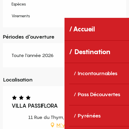
Espèces
Virements
Accueil
Périodes d'ouverture
Destination
Toute l'année 2026
Incontournables
Localisation
Pass Découvertes
VILLA PASSIFLORA
Pyrénées
11 Rue du Thym, 66160 Le Boulou
M'y rendre