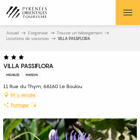
Aller
au
contenu
principal
Accueil
S’organiser
Trouver un hébergement
Locations de vacances
VILLA PASSIFLORA
VILLA PASSIFLORA
MEUBLÉS
MAISON
11 Rue du Thym, 66160 Le Boulou
M'y rendre
Ajouter aux favoris
Partager