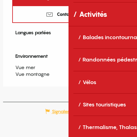
Activités
Contactez-nous
Langues parlées
Langues parlées
Balades incontourna
Environnement
Environnement
Randonnées pédestr
Vue mer
Vue montagne
Vélos
Sites touristiques
Signaler une erreur
Thermalisme, Thalas