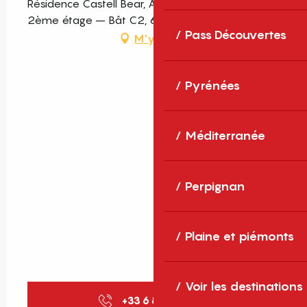
Résidence Castell Bear, Appartement 221 –
2ème étage – Bât C2, 66650 Banyuls-sur-Mer
Pass Découvertes
M'y rendre
Pyrénées
Méditerranée
Perpignan
Plaine et piémonts
Voir les destinations
+33 6 88 41 36
▒▒