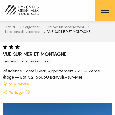
Aller
au
contenu
principal
Accueil
S’organiser
Trouver un hébergement
Locations de vacances
VUE SUR MER ET MONTAGNE
VUE SUR MER ET MONTAGNE
MEUBLÉS
APPARTEMENT
T2
Résidence Castell Bear, Appartement 221 – 2ème
étage – Bât C2, 66650 Banyuls-sur-Mer
M'y rendre
Ajouter aux favoris
Partager