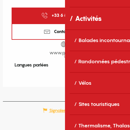
+33 6 83 57 99
▒▒
Activités
Contactez-nous
Balades incontourna
www.pep12.fr
Randonnées pédestr
Langues parlées
Langues parlées
Vélos
Sites touristiques
Signaler une erreur
Thermalisme, Thalas