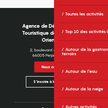
Toutes les activités
Agence de Développement
Top 10 des activités
Touristique des Pyrénées-
Orientales
Autour de la gastron
2, boulevard des Pyrénées
terroirs
66005 Perpignan Cedex
Nous contacter
Autour de l'eau
S'inscrire à la newsletter
Autour de la neige
Autres activités