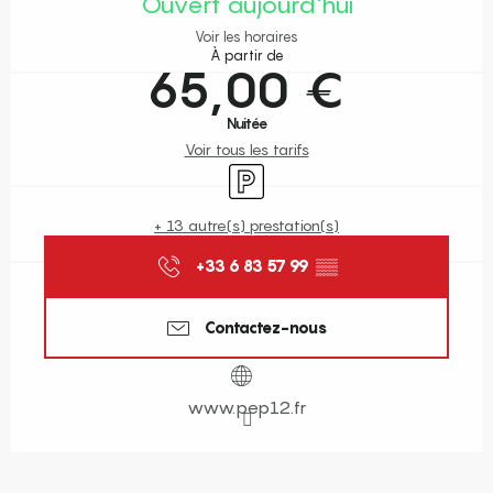
Ouvert aujourd'hui
Voir les horaires
À partir de
65,00 €
Nuitée
Voir tous les tarifs
Parking
+ 13 autre(s) prestation(s)
+33 6 83 57 99
▒▒
Contactez-nous
www.pep12.fr