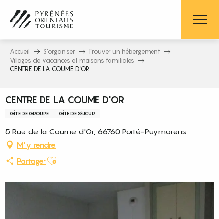
Aller
au
contenu
principal
Accueil
S’organiser
Trouver un hébergement
Villages de vacances et maisons familiales
CENTRE DE LA COUME D'OR
CENTRE DE LA COUME D'OR
GÎTE DE GROUPE
GÎTE DE SÉJOUR
5 Rue de la Coume d'Or, 66760 Porté-Puymorens
M'y rendre
Ajouter aux favoris
Partager