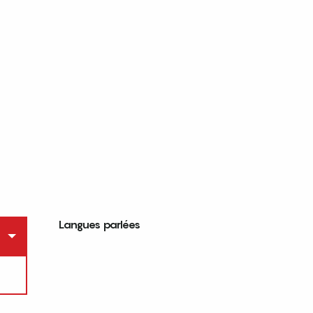
Langues parlées
Langues parlées