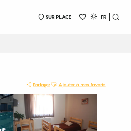
SUR PLACE
FR
Rech
Voir les favoris
Ajouter aux favoris
Partager
Ajouter à mes favoris