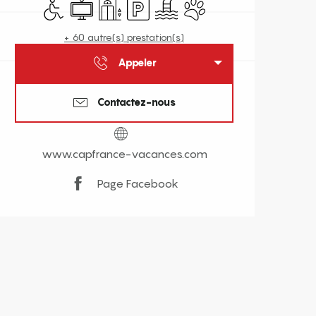
Accès handicapés
Télévision
Ascenseur
Parking
Piscine
Animaux acceptés
+ 60 autre(s) prestation(s)
Appeler
Contactez-nous
www.capfrance-vacances.com
Page Facebook