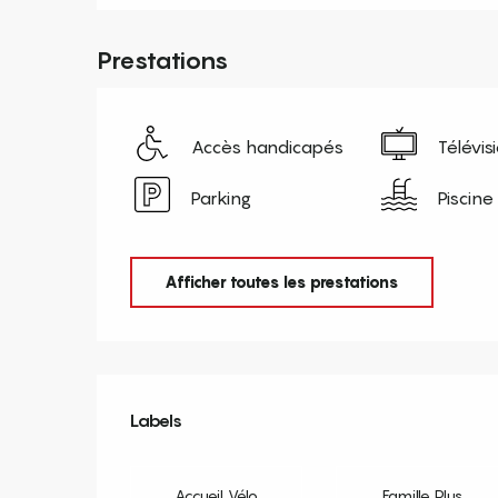
Prestations
Accès handicapés
Télévis
Parking
Piscine
Afficher toutes les prestations
Offres de prestation
Labels
Labels
Accueil Vélo
Famille Plus