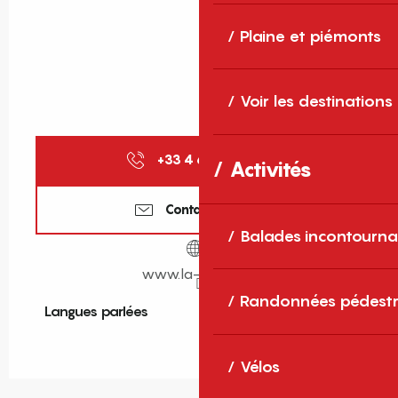
Plaine et piémonts
Voir les destinations
+33 4 68 05 57
▒▒
Activités
Contactez-nous
Balades incontourna
www.la-cavale.fr
Randonnées pédestr
Langues parlées
Langues parlées
Vélos