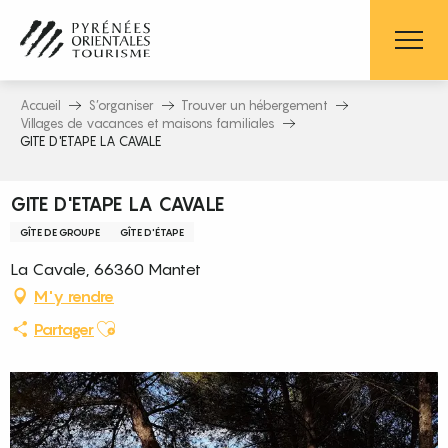
Aller
au
contenu
principal
Accueil
S’organiser
Trouver un hébergement
Villages de vacances et maisons familiales
GITE D'ETAPE LA CAVALE
GITE D'ETAPE LA CAVALE
GÎTE DE GROUPE
GÎTE D'ÉTAPE
La Cavale, 66360 Mantet
M'y rendre
Ajouter aux favoris
Partager