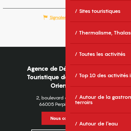
Sites touristiques
Signaler une erreur
Thermalisme, Thalas
Toutes les activités
Agence de Développement
Top 10 des activités
Touristique des Pyrénées-
Orientales
Autour de la gastron
2, boulevard des Pyrénées
terroirs
66005 Perpignan Cedex
Nous contacter
Autour de l'eau