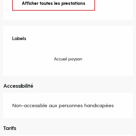
Afficher toutes les prestations
Offres de prestations
Labels
Labels
Accueil paysan
Accessibilité
Non-accessible aux personnes handicapées
Tarifs