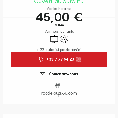
Ouvert aujourd'hui
Voir les horaires
45,00 €
Nuitée
Voir tous les tarifs
Télévision
Animaux acceptés
+ 22 autre(s) prestation(s)
+33 7 77 94 23
▒▒
Contactez-nous
rocdelours66.com
Description