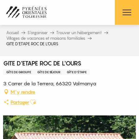
Aller
au
contenu
principal
Accueil
S’organiser
Trouver un hébergement
Villages de vacances et maisons familiales
GITE D'ETAPE ROC DE L'OURS
GITE D'ETAPE ROC DE L'OURS
GÎTE DE GROUPE
GÎTE DE SÉJOUR
GÎTE D'ÉTAPE
3 Carrer de la Terrera, 66320 Valmanya
M'y rendre
Ajouter aux favoris
Partager