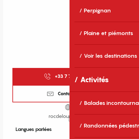
Perpignan
Plaine et piémonts
Voir les destinations
+33 7 77 94 23
▒▒
Activités
Contactez-nous
Balades incontourna
rocdelours66.com
Randonnées pédestr
Langues parlées
Langues parlées