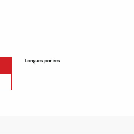
Langues parlées
Langues parlées