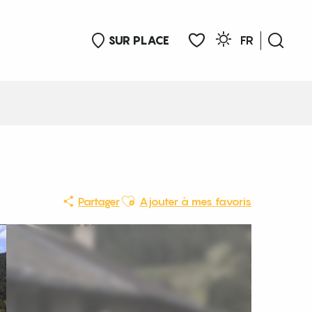
SUR PLACE
FR
Rech
Voir les favoris
Ajouter aux favoris
Partager
Ajouter à mes favoris