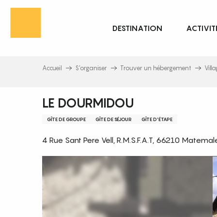
Aller
au
DESTINATION
ACTIVIT
contenu
principal
Accueil
S’organiser
Trouver un hébergement
Vill
LE DOURMIDOU
GÎTE DE GROUPE
GÎTE DE SÉJOUR
GÎTE D'ÉTAPE
4 Rue Sant Pere Vell, R.M.S.F.A.T, 66210 Matemal