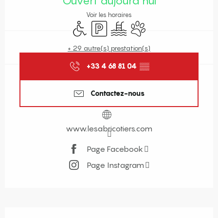
Ouvert aujourd'hui
Voir les horaires
Accès handicapés
Parking
Piscine
Animaux acceptés
+ 29 autre(s) prestation(s)
+33 4 68 81 04
▒▒
Contactez-nous
www.lesabricotiers.com
Page Facebook
Page Instagram
Description