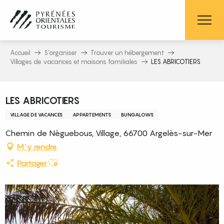
Aller
au
contenu
principal
Accueil
S’organiser
Trouver un hébergement
Villages de vacances et maisons familiales
LES ABRICOTIERS
LES ABRICOTIERS
VILLAGE DE VACANCES
APPARTEMENTS
BUNGALOWS
Chemin de Nèguebous, Village, 66700 Argelès-sur-Mer
M'y rendre
Ajouter aux favoris
Partager