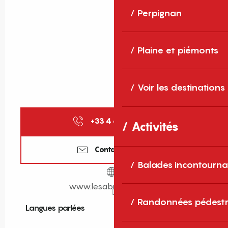
Perpignan
Plaine et piémonts
Voir les destinations
+33 4 68 81 04
▒▒
Activités
Contactez-nous
Balades incontourna
www.lesabricotiers.com
Randonnées pédestr
Langues parlées
Langues parlées