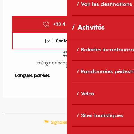
Voir les destinations
+33 4 68 96 36
▒▒
Activités
Contactez-nous
Balades incontourna
refugedescortalets.ffcam.fr
Randonnées pédestr
Langues parlées
Langues parlées
Vélos
Sites touristiques
Signaler une erreur