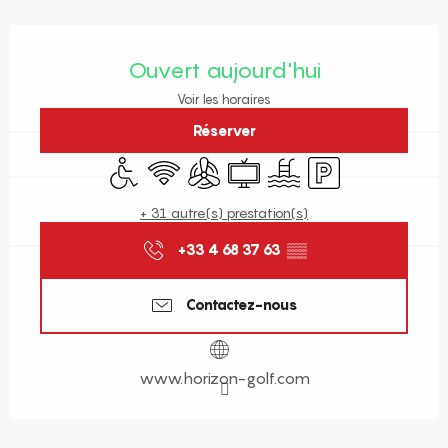
Ouverture et coordonnées
Ouvert aujourd'hui
Voir les horaires
Réserver
Accès handicapés
WiFi
Air conditionné
Télévision
Piscine
Parking
+ 31 autre(s) prestation(s)
+33 4 68 37 63
▒▒
Contactez-nous
www.horizon-golf.com