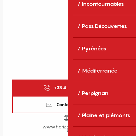
Incontournables
Pass Découvertes
Pyrénées
Méditerranée
+33 4 68 37 63
▒▒
Perpignan
Contactez-nous
Plaine et piémonts
www.horizon-golf.com