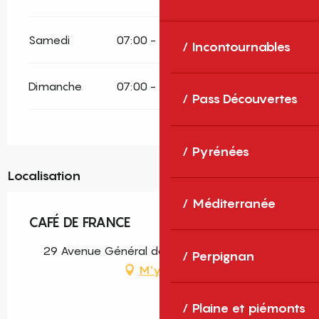
Samedi
07:00 - 22:00
Incontournables
Dimanche
07:00 - 22:00
Pass Découvertes
Pyrénées
Localisation
Méditerranée
CAFÉ DE FRANCE
29 Avenue Général de Gaulle, 66320 Vinça
Perpignan
M'y rendre
Plaine et piémonts