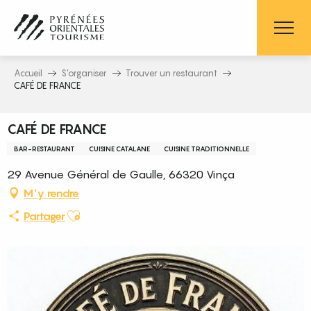
Aller
au
contenu
principal
Accueil
S’organiser
Trouver un restaurant
CAFÉ DE FRANCE
CAFÉ DE FRANCE
BAR-RESTAURANT
CUISINE CATALANE
CUISINE TRADITIONNELLE
29 Avenue Général de Gaulle, 66320 Vinça
M'y rendre
Ajouter aux favoris
Partager