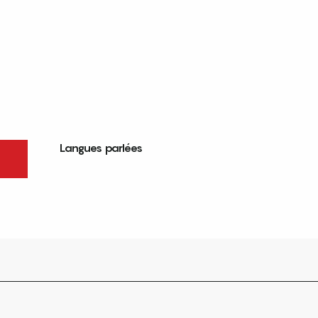
Langues parlées
Langues parlées