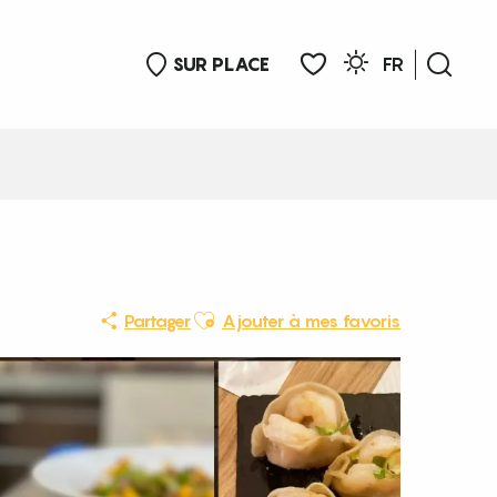
SUR PLACE
FR
Rech
Voir les favoris
Ajouter aux favoris
Partager
Ajouter à mes favoris