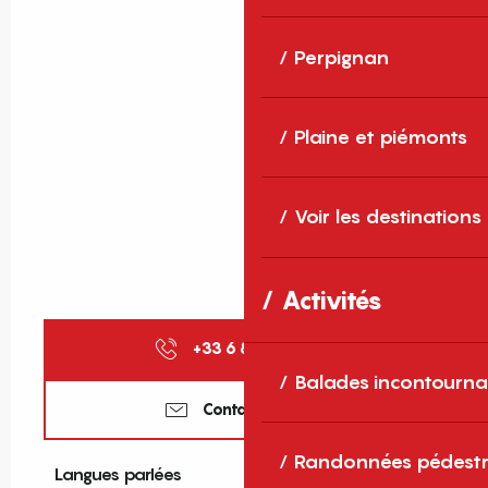
Perpignan
Plaine et piémonts
Voir les destinations
Activités
+33 6 80 44 22
▒▒
Balades incontourna
Contactez-nous
Randonnées pédestr
Langues parlées
Langues parlées