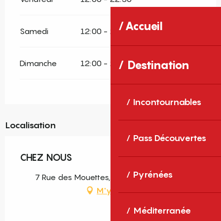
Accueil
Samedi
12:00 - 22:30
Destination
Dimanche
12:00 - 22:30
Incontournables
Localisation
Pass Découvertes
CHEZ NOUS
Pyrénées
7 Rue des Mouettes, 66470 Sainte-Marie
M'y rendre
Méditerranée