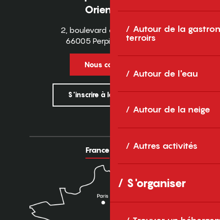
Orientales
Autour de la gastron
2, boulevard des Pyrénées
terroirs
66005 Perpignan Cedex
Nous contacter
Autour de l'eau
S'inscrire à la newsletter
Autour de la neige
Autres activités
France
Europe
S'organiser