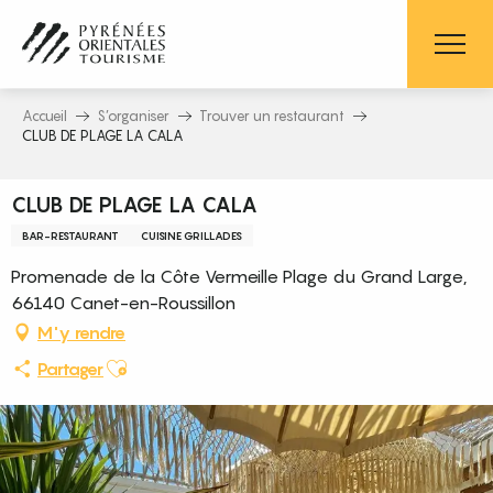
Aller
au
contenu
principal
Accueil
S’organiser
Trouver un restaurant
CLUB DE PLAGE LA CALA
CLUB DE PLAGE LA CALA
BAR-RESTAURANT
CUISINE GRILLADES
Promenade de la Côte Vermeille Plage du Grand Large,
66140 Canet-en-Roussillon
M'y rendre
Ajouter aux favoris
Partager