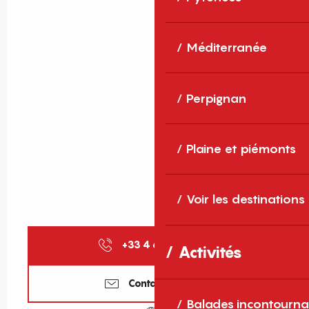
Méditerranée
Perpignan
Plaine et piémonts
Voir les destinations
+33 4 68 84 97
▒▒
Activités
Contactez-nous
Balades incontourna