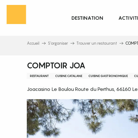
Aller
au
DESTINATION
ACTIVIT
contenu
principal
Accueil
S’organiser
Trouver un restaurant
COMPT
COMPTOIR JOA
RESTAURANT
CUISINE CATALANE
CUISINE GASTRONOMIQUE
CU
Joacasino Le Boulou Route du Perthus, 66160 Le