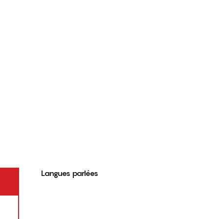
Langues parlées
Langues parlées