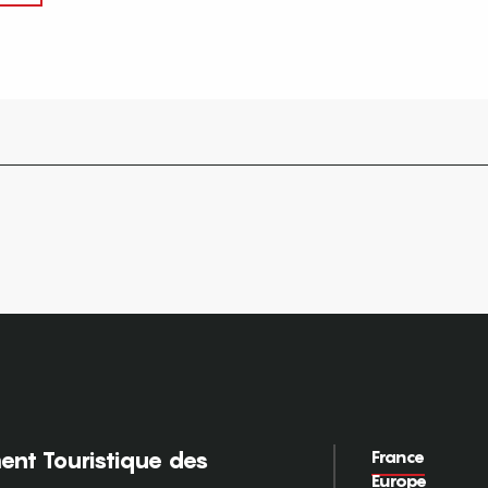
France
nt Touristique des
Europe