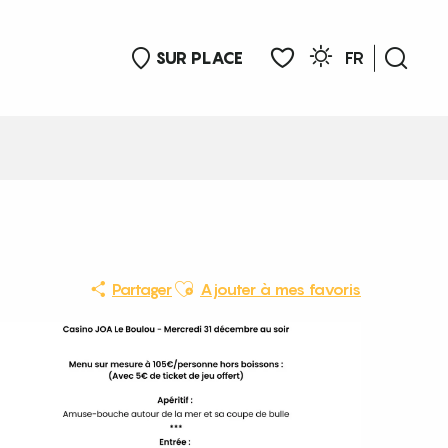
SUR PLACE
FR
Rech
Voir les favoris
Ajouter aux favoris
Partager
Ajouter à mes favoris