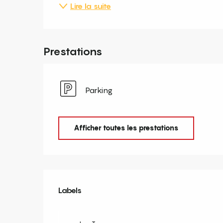
Lire la suite
Prestations
Parking
Afficher toutes les prestations
Offres de prestation
Labels
Labels