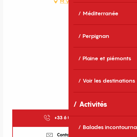
M'y rendre
Méditerranée
Perpignan
Plaine et piémonts
Voir les destinations
Activités
+33 6 01 59 68
▒▒
Balades incontourna
Contactez-nous