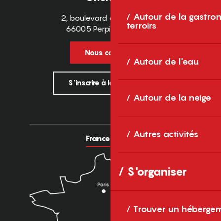
Autour de la gastron
2, boulevard des Pyrénées
terroirs
66005 Perpignan Cedex
Nous contacter
Autour de l'eau
S'inscrire à la newsletter
Autour de la neige
Autres activités
France
Europe
S'organiser
Trouver un héberge