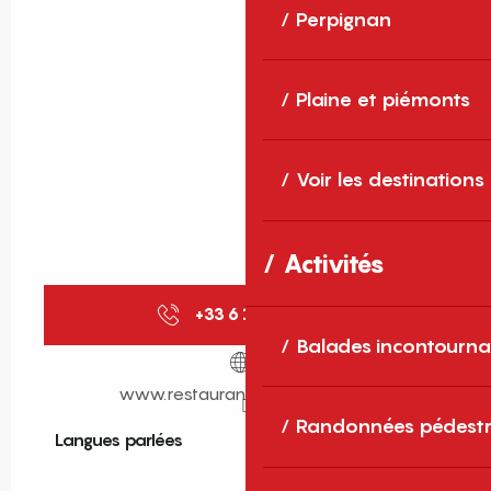
Perpignan
Plaine et piémonts
Voir les destinations
Activités
+33 6 19 25 70
▒▒
Balades incontourna
www.restaurant-labartavelle.fr
Randonnées pédestr
Langues parlées
Langues parlées