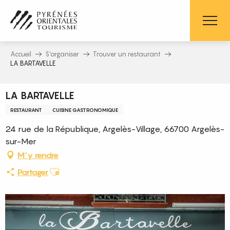
Aller
au
contenu
principal
Accueil
S’organiser
Trouver un restaurant
LA BARTAVELLE
LA BARTAVELLE
RESTAURANT
CUISINE GASTRONOMIQUE
24 rue de la République, Argelès-Village, 66700 Argelès-
sur-Mer
M'y rendre
Ajouter aux favoris
Partager