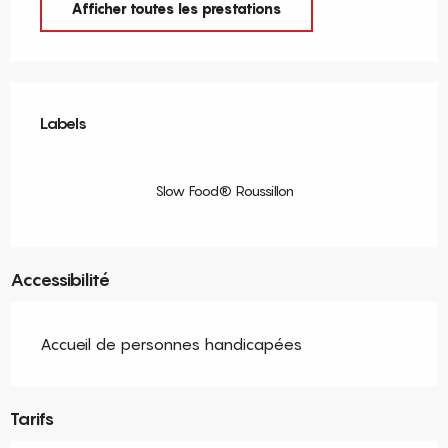
Afficher toutes les prestations
Offres de prestations
Labels
Labels
Slow Food® Roussillon
Accessibilité
Accueil de personnes handicapées
Tarifs