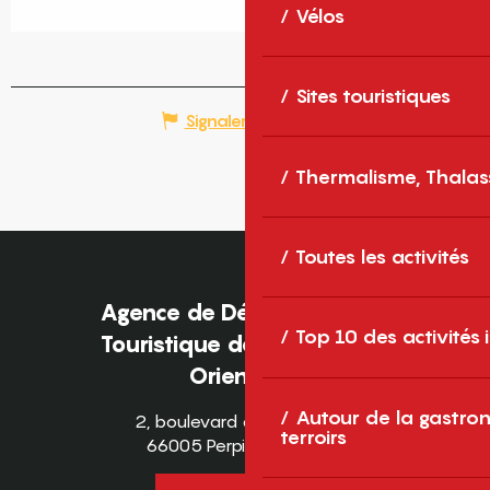
Vélos
Sites touristiques
Signaler une erreur
Thermalisme, Thalas
Toutes les activités
Agence de Développement
Top 10 des activités
Touristique des Pyrénées-
Orientales
Autour de la gastron
2, boulevard des Pyrénées
terroirs
66005 Perpignan Cedex