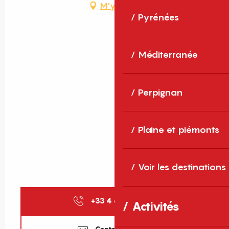
M'y rendre
Pyrénées
Méditerranée
Perpignan
Plaine et piémonts
Voir les destinations
+33 4 68 85 52
▒▒
Activités