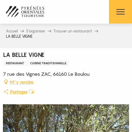
Aller
au
contenu
principal
Accueil
S’organiser
Trouver un restaurant
LA BELLE VIGNE
LA BELLE VIGNE
RESTAURANT
CUISINE TRADITIONNELLE
7 rue des Vignes ZAC, 66160 Le Boulou
M'y rendre
Ajouter aux favoris
Partager