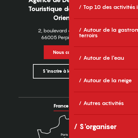
Top 10 des activités
Touristique des Pyrénées-
Orientales
Autour de la gastron
2, boulevard des Pyrénées
terroirs
66005 Perpignan Cedex
Nous contacter
Autour de l'eau
S'inscrire à la newsletter
Autour de la neige
Autres activités
France
Europe
S'organiser