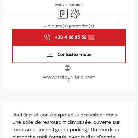
Voir les horaires
Parking
Animaux acceptés
+ 6 autre(s) prestation(s)
+33 4 68 85 52
▒▒
Contactez-nous
www.traiteur-brial.com
Description
Joël Brial et son équipe vous accueillent dans 
une salle de restaurant climatisée, ouverte sur 
terrasse et jardin (grand parking). Du mardi au 
dimanche midi, formule avec buffet d'entrée, 