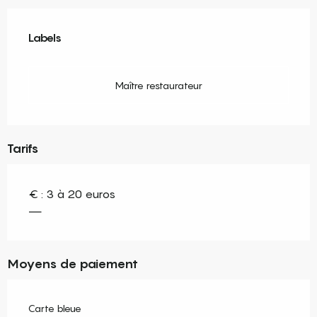
Offres de prestations
Labels
Labels
Maître restaurateur
Tarifs
€ : 3 à 20 euros
—
Moyens de paiement
Carte bleue