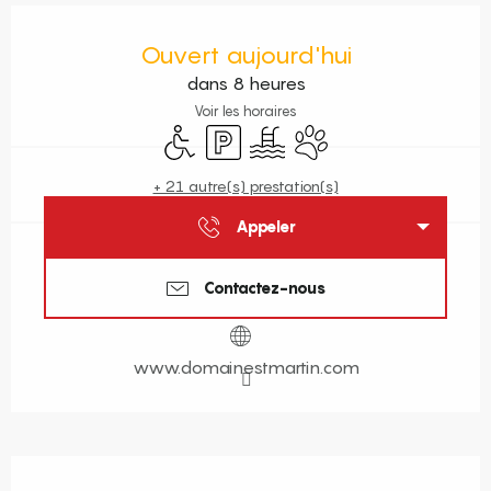
Ouverture et coordonnées
Ouvert aujourd'hui
dans 8 heures
Voir les horaires
Accès handicapés
Parking
Piscine
Animaux acceptés
+ 21 autre(s) prestation(s)
Appeler
Contactez-nous
www.domainestmartin.com
Description