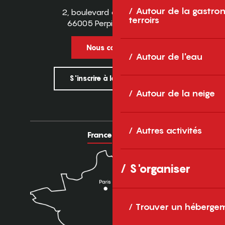
Autour de la gastron
2, boulevard des Pyrénées
terroirs
66005 Perpignan Cedex
Nous contacter
Autour de l'eau
S'inscrire à la newsletter
Autour de la neige
Autres activités
France
Europe
S'organiser
Trouver un héberge