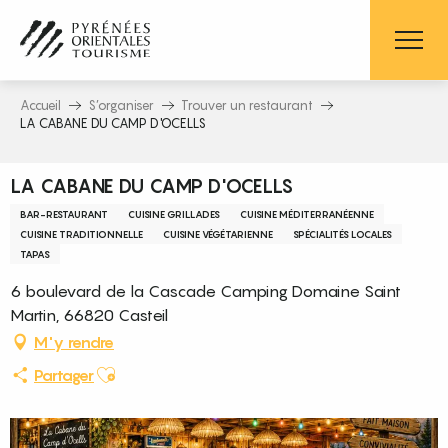
Aller
au
contenu
principal
Accueil
S’organiser
Trouver un restaurant
LA CABANE DU CAMP D'OCELLS
LA CABANE DU CAMP D'OCELLS
BAR-RESTAURANT
CUISINE GRILLADES
CUISINE MÉDITERRANÉENNE
CUISINE TRADITIONNELLE
CUISINE VÉGÉTARIENNE
SPÉCIALITÉS LOCALES
TAPAS
6 boulevard de la Cascade Camping Domaine Saint
Martin, 66820 Casteil
M'y rendre
Ajouter aux favoris
Partager