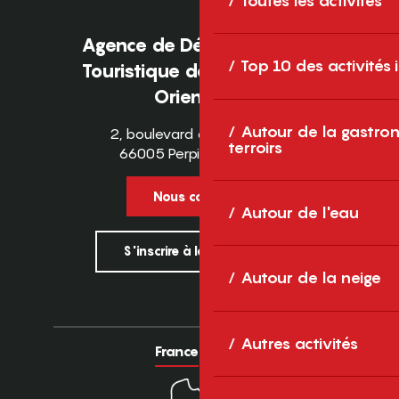
Toutes les activités
Agence de Développement
Top 10 des activités
Touristique des Pyrénées-
Orientales
Autour de la gastron
2, boulevard des Pyrénées
terroirs
66005 Perpignan Cedex
Nous contacter
Autour de l'eau
S'inscrire à la newsletter
Autour de la neige
Autres activités
France
Europe