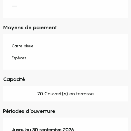
—
Moyens de paiement
Carte bleue
Espèces
Capacité
70 Couvert(s) en terrasse
Périodes d'ouverture
Du
Jusqu'au
1 juillet 2026
30 septembre 2026
au
30 septembre 2026