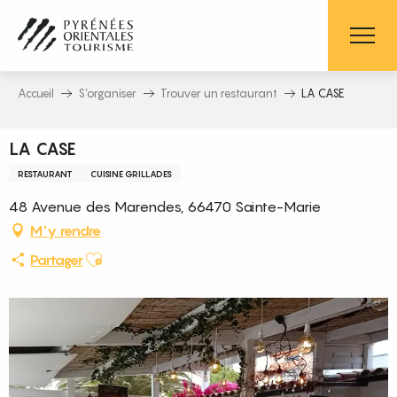
Aller
au
contenu
principal
Accueil
S’organiser
Trouver un restaurant
LA CASE
LA CASE
RESTAURANT
CUISINE GRILLADES
48 Avenue des Marendes, 66470 Sainte-Marie
M'y rendre
Ajouter aux favoris
Partager