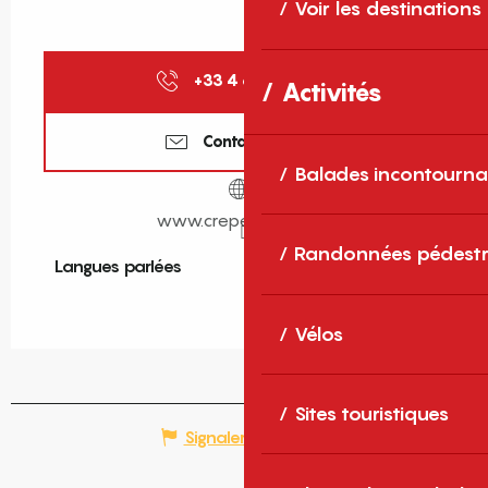
Voir les destinations
+33 4 68 38 86
▒▒
Activités
Contactez-nous
Balades incontourna
www.creperie66.com
Randonnées pédestr
Langues parlées
Langues parlées
Vélos
Sites touristiques
Signaler une erreur