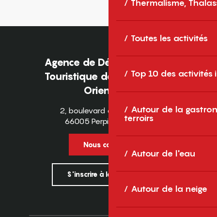
Thermalisme, Thalas
Toutes les activités
Agence de Développement
Top 10 des activités
Touristique des Pyrénées-
Orientales
Autour de la gastron
2, boulevard des Pyrénées
terroirs
66005 Perpignan Cedex
Nous contacter
Autour de l'eau
S'inscrire à la newsletter
Autour de la neige