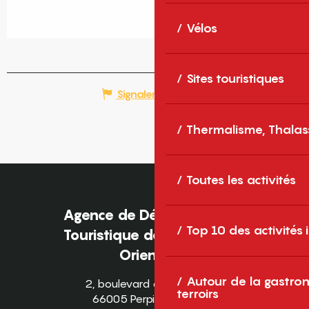
Vélos
Sites touristiques
Signaler une erreur
Thermalisme, Thalas
Toutes les activités
Agence de Développement
Top 10 des activités
Touristique des Pyrénées-
Orientales
Autour de la gastron
2, boulevard des Pyrénées
terroirs
66005 Perpignan Cedex