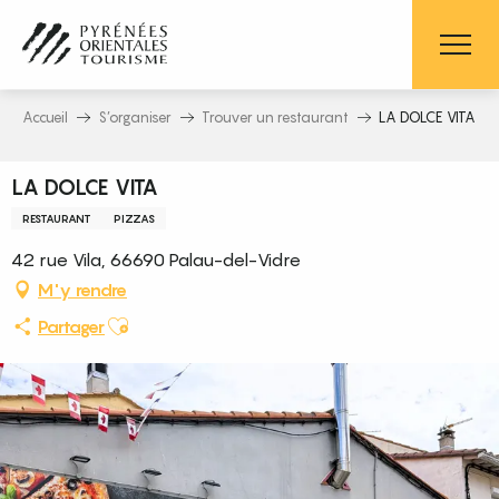
Aller
au
contenu
principal
Accueil
S’organiser
Trouver un restaurant
LA DOLCE VITA
LA DOLCE VITA
RESTAURANT
PIZZAS
42 rue Vila, 66690 Palau-del-Vidre
M'y rendre
Ajouter aux favoris
Partager