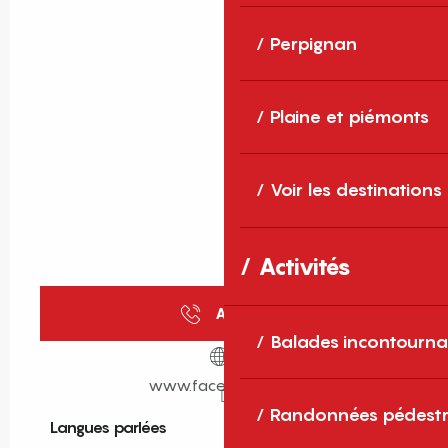
Perpignan
Plaine et piémonts
Voir les destinations
Activités
Appeler
Balades incontourna
www.facebook.com
Randonnées pédestr
Langues parlées
Langues parlées