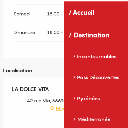
Accueil
Samedi
18:00 - 23:00
Dimanche
18:00 - 23:00
Destination
Incontournables
Localisation
Pass Découvertes
LA DOLCE VITA
Pyrénées
42 rue Vila, 66690 Palau-del-Vidre
M'y rendre
Méditerranée