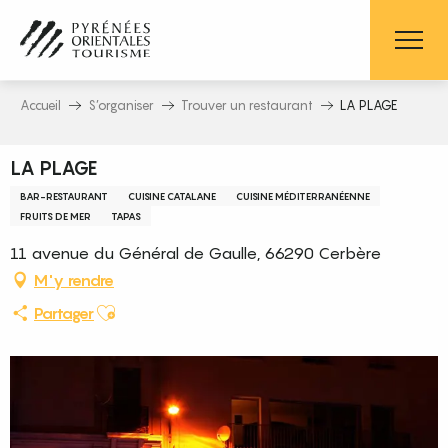
Aller
au
contenu
principal
Accueil
S’organiser
Trouver un restaurant
LA PLAGE
LA PLAGE
BAR-RESTAURANT
CUISINE CATALANE
CUISINE MÉDITERRANÉENNE
FRUITS DE MER
TAPAS
11 avenue du Général de Gaulle, 66290 Cerbère
M'y rendre
Ajouter aux favoris
Partager