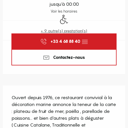
jusqu'à 00:00
Voir les horaires
Accès handicapés
+ 9 autre(s) prestation(s)
+33 4 68 88 40
▒▒
Contactez-nous
Description
Ouvert depuis 1976, ce restaurant convivial à la 
décoration marine annonce la teneur de la carte 
: plateau de fruit de mer, paëlla , parellade de 
poissons... et bien d'autres plats à déguster 
(Cuisine Catalane, Traditionnelle et 