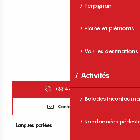
Perpignan
Plaine et piémonts
Voir les destinations
Activités
+33 4 68 88 40
▒▒
Balades incontourna
Contactez-nous
Randonnées pédestr
Langues parlées
Langues parlées