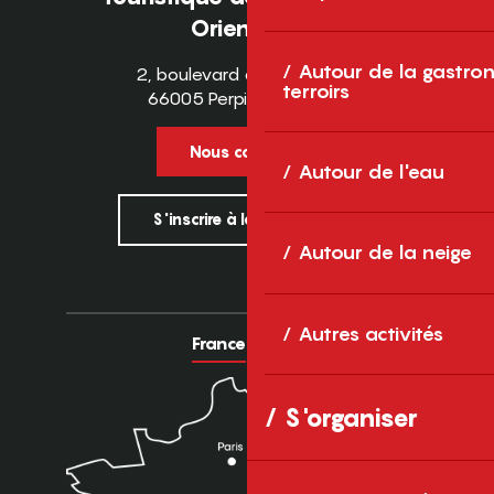
Orientales
Autour de la gastron
2, boulevard des Pyrénées
terroirs
66005 Perpignan Cedex
Nous contacter
Autour de l'eau
S'inscrire à la newsletter
Autour de la neige
Autres activités
France
Europe
S'organiser