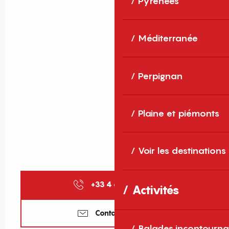
Pyrénées
Méditerranée
Perpignan
Plaine et piémonts
Voir les destinations
+33 4 68 28 59
▒▒
Activités
Contactez-nous
Balades incontourna