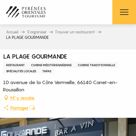
Aller
au
contenu
principal
Accueil
S’organiser
Trouver un restaurant
LA PLAGE GOURMANDE
LA PLAGE GOURMANDE
RESTAURANT
CUISINE MÉDITERRANÉENNE
CUISINE TRADITIONNELLE
SPÉCIALITÉS LOCALES
TAPAS
10 avenue de la Côte Vermeille, 66140 Canet-en-
Roussillon
M'y rendre
Ajouter aux favoris
Partager