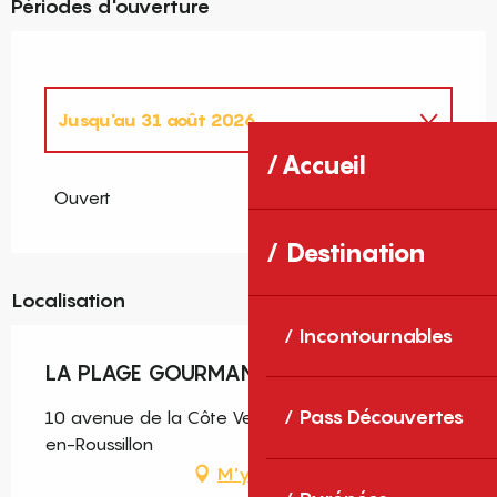
Périodes d'ouverture
Jusqu'au
31 août 2026
Accueil
Du
1 janvier 2026
au
28 juin 2026
Ouvert
Du
1 septembre 2026
au
31 décembre
Destination
2026
Localisation
Incontournables
LA PLAGE GOURMANDE
Pass Découvertes
10 avenue de la Côte Vermeille, 66140 Canet-
en-Roussillon
M'y rendre