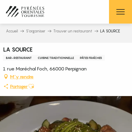
Aller
au
contenu
principal
Accueil
S’organiser
Trouver un restaurant
LA SOURCE
LA SOURCE
BAR-RESTAURANT
CUISINE TRADITIONNELLE
PÂTES FRAÎCHES
1 rue Maréchal Foch, 66000 Perpignan
M'y rendre
Ajouter aux favoris
Partager