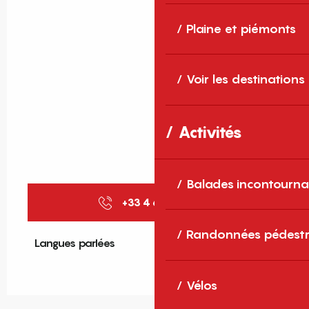
Plaine et piémonts
Voir les destinations
Activités
Balades incontourna
+33 4 68 34 27
▒▒
Randonnées pédestr
Langues parlées
Langues parlées
Vélos