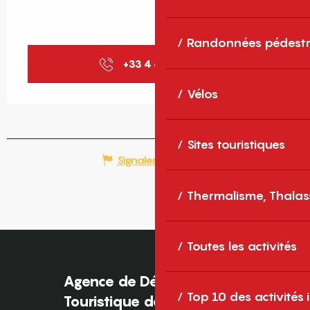
Randonnées pédestr
+33 4 68 38 58
▒▒
Vélos
Sites touristiques
Signaler une erreur
Thermalisme, Thalas
Toutes les activités
Agence de Développement
Top 10 des activités
Touristique des Pyrénées-