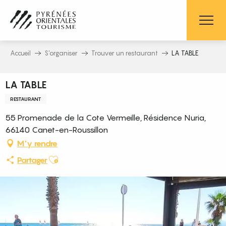
Aller
au
contenu
principal
Accueil
S’organiser
Trouver un restaurant
LA TABLE
LA TABLE
RESTAURANT
55 Promenade de la Cote Vermeille, Résidence Nuria,
66140 Canet-en-Roussillon
M'y rendre
Ajouter aux favoris
Partager