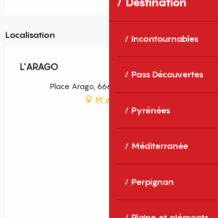
Destination
Localisation
Incontournables
L'ARAGO
Pass Découvertes
Place Arago, 66690 Saint-André
M'y rendre
Pyrénées
Méditerranée
Perpignan
Plaine et piémonts