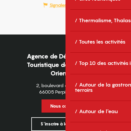
Signaler une erreur
Thermalisme, Thalas
Toutes les activités
Agence de Développement
Top 10 des activités
Touristique des Pyrénées-
Orientales
Autour de la gastron
2, boulevard des Pyrénées
terroirs
66005 Perpignan Cedex
Nous contacter
Autour de l'eau
S'inscrire à la newsletter