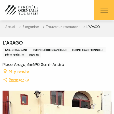
Aller
au
contenu
principal
Accueil
S’organiser
Trouver un restaurant
L'ARAGO
L'ARAGO
BAR-RESTAURANT
CUISINE MÉDITERRANÉENNE
CUISINE TRADITIONNELLE
PÂTES FRAÎCHES
PIZZAS
Place Arago, 66690 Saint-André
M'y rendre
Ajouter aux favoris
Partager