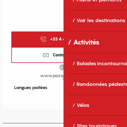
Voir les destinations
+33 4 68 07 06
▒▒
Activités
Contactez-nous
Balades incontourna
www.pizzeria-arago.fr
Randonnées pédestr
Langues parlées
Langues parlées
Vélos
Sites touristiques