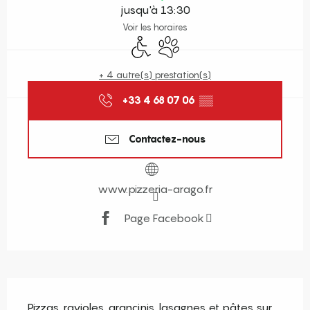
jusqu'à 13:30
Voir les horaires
Accès handicapés
Animaux acceptés
+ 4 autre(s) prestation(s)
+33 4 68 07 06
▒▒
Contactez-nous
www.pizzeria-arago.fr
Page Facebook
Description
Pizzas, ravioles, arancinis, lasagnes et pâtes sur 