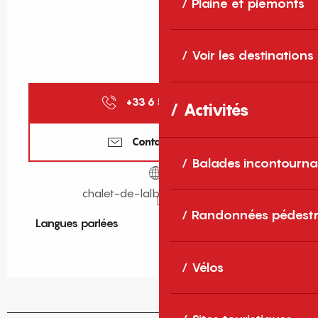
Plaine et piémonts
Voir les destinations
+33 6 52 62 08
▒▒
Activités
Contactez-nous
Balades incontourna
chalet-de-lalbere.eatbu.com
Randonnées pédestr
Langues parlées
Langues parlées
Vélos