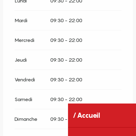
Lundi
09:30 - 22:00
Du
5 avril 2026
au
11 mai 2026
Mardi
09:30 - 22:00
Du
12 mai 2026
au
20 juin 2026
Mercredi
09:30 - 22:00
Du
15 septembre 2026
au
19 octobre
2026
Jeudi
09:30 - 22:00
Du
20 octobre 2026
au
9 novembre
2026
Vendredi
09:30 - 22:00
Du
10 novembre 2026
au
16 novembre
2026
Samedi
09:30 - 22:00
Du
17 novembre 2026
au
30 novembre
2026
Accueil
Dimanche
09:30 - 22:00