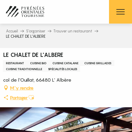
Aller
au
contenu
principal
Accueil
S’organiser
Trouver un restaurant
LE CHALET DE L'ALBERE
LE CHALET DE L'ALBERE
RESTAURANT
CUISINE BIO
CUISINE CATALANE
CUISINE GRILLADES
CUISINE TRADITIONNELLE
SPÉCIALITÉS LOCALES
col de l'Ouillat, 66480 L' Albère
M'y rendre
Ajouter aux favoris
Partager