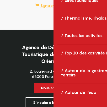
Sites touristiques
Signaler une erreur
Thermalisme, Thalas
Toutes les activités
Agence de Développement
Top 10 des activités
Touristique des Pyrénées-
Orientales
Autour de la gastron
2, boulevard des Pyrénées
terroirs
66005 Perpignan Cedex
Nous contacter
Autour de l'eau
S'inscrire à la newsletter