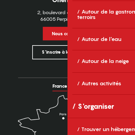
Autour de la gastron
2, boulevard des Pyrénées
terroirs
66005 Perpignan Cedex
Nous contacter
Autour de l'eau
S'inscrire à la newsletter
Autour de la neige
Autres activités
France
Europe
S'organiser
Trouver un héberge