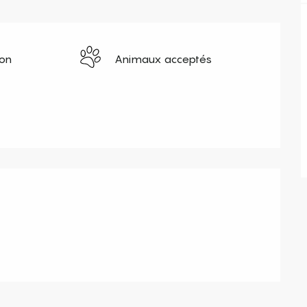
ion
Animaux acceptés
s