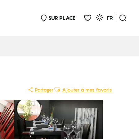
SUR PLACE
FR
Rech
Voir les favoris
Ajouter aux favoris
Partager
Ajouter à mes favoris