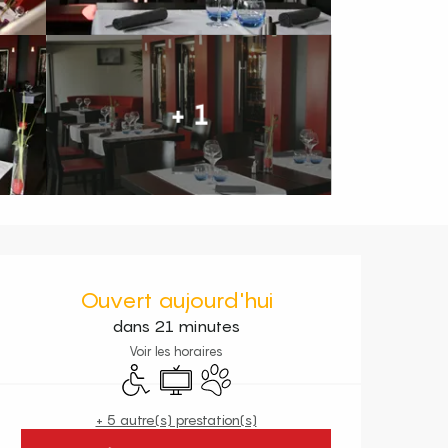
+ 1
Ouverture et coordonnées
Ouvert aujourd'hui
dans 21 minutes
Voir les horaires
Accès handicapés
Télévision
Animaux acceptés
+ 5 autre(s) prestation(s)