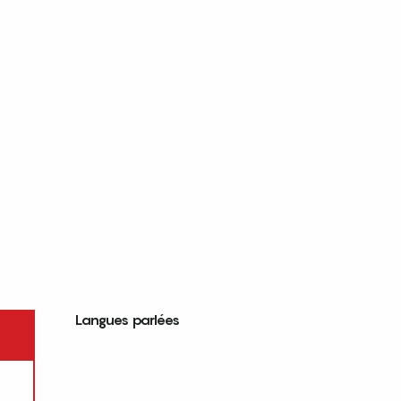
Langues parlées
Langues parlées