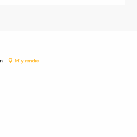
an
M'y rendre