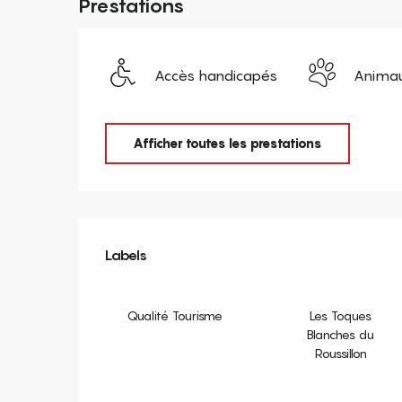
Prestations
Accès handicapés
Animau
Afficher toutes les prestations
Offres de prestation
Labels
Labels
Qualité Tourisme
Les Toques
Blanches du
Roussillon