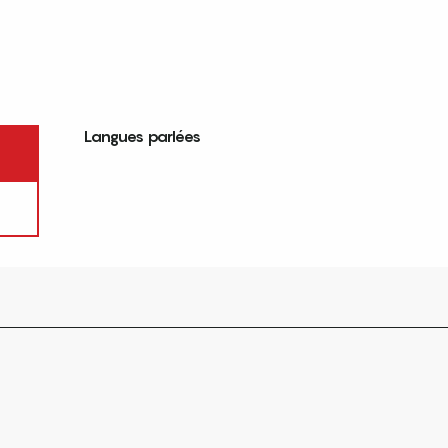
Langues parlées
Langues parlées