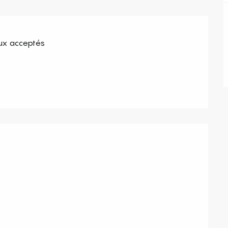
x acceptés
s