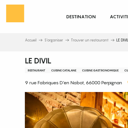
Aller
au
DESTINATION
ACTIVIT
contenu
principal
Accueil
S’organiser
Trouver un restaurant
LE DIVI
LE DIVIL
RESTAURANT
CUISINE CATALANE
CUISINE GASTRONOMIQUE
CU
9 rue Fabriques D'en Nabot, 66000 Perpignan