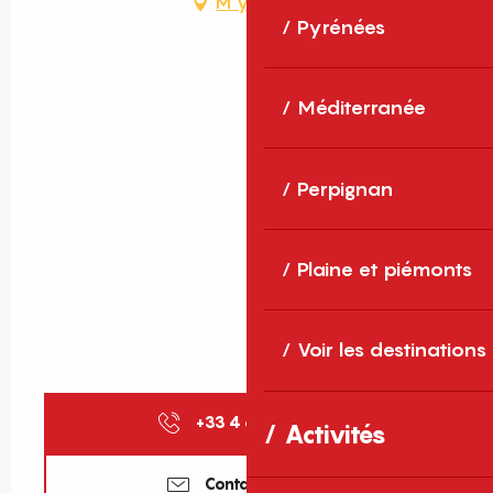
M'y rendre
Pyrénées
Méditerranée
Perpignan
Plaine et piémonts
Voir les destinations
+33 4 68 88 02
▒▒
Activités
Contactez-nous