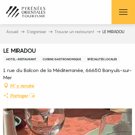
Aller
au
contenu
principal
Accueil
S’organiser
Trouver un restaurant
LE MIRADOU
LE MIRADOU
HOTEL-RESTAURANT
CUISINE GASTRONOMIQUE
SPÉCIALITÉS LOCALES
1 rue du Balcon de la Méditerranée, 66650 Banyuls-sur-
Mer
M'y rendre
Ajouter aux favoris
Partager