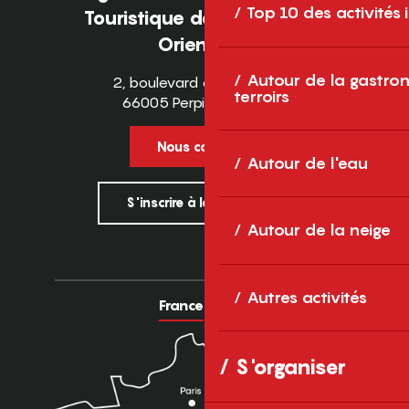
Top 10 des activités
Touristique des Pyrénées-
Orientales
Autour de la gastron
2, boulevard des Pyrénées
terroirs
66005 Perpignan Cedex
Nous contacter
Autour de l'eau
S'inscrire à la newsletter
Autour de la neige
Autres activités
France
Europe
S'organiser