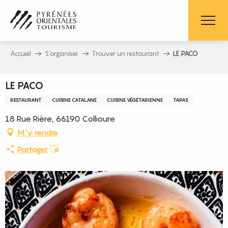
Aller
au
contenu
principal
Accueil
S’organiser
Trouver un restaurant
LE PACO
LE PACO
RESTAURANT
CUISINE CATALANE
CUISINE VÉGÉTARIENNE
TAPAS
18 Rue Rière, 66190 Collioure
M'y rendre
Ajouter aux favoris
Partager