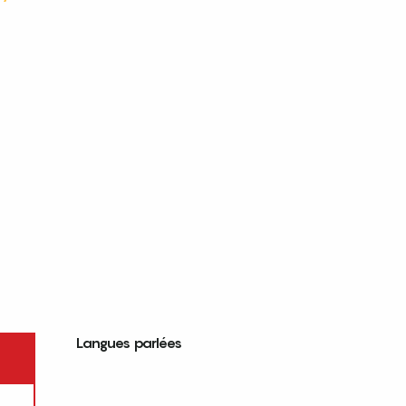
Langues parlées
Langues parlées