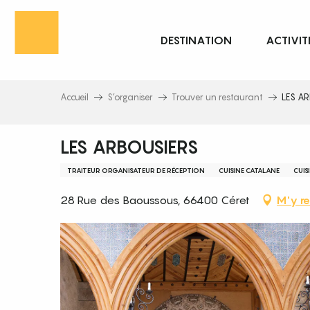
Aller
au
DESTINATION
ACTIVIT
contenu
principal
Accueil
S’organiser
Trouver un restaurant
LES A
LES ARBOUSIERS
TRAITEUR ORGANISATEUR DE RÉCEPTION
CUISINE CATALANE
CUIS
28 Rue des Baoussous, 66400 Céret
M'y re