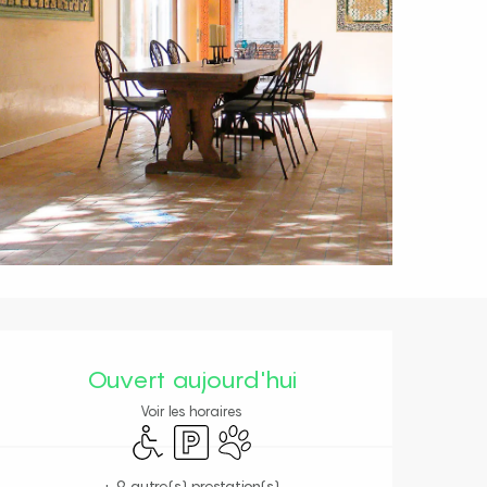
Ouverture et coordonnées
Ouvert aujourd'hui
Voir les horaires
Accès handicapés
Parking
Animaux acceptés
+ 9 autre(s) prestation(s)