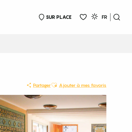
SUR PLACE
FR
Rech
Voir les favoris
Ajouter aux favoris
Partager
Ajouter à mes favoris