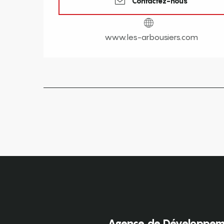
Contactez-nous
www.les-arbousiers.com
Agence de Développeme