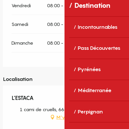
Destination
Vendredi
08:00 - 15:00
18:00 - 22:00
Samedi
08:00 - 15:00
18:00 - 22:00
Incontournables
Dimanche
08:00 - 15:00
18:00 - 22:00
Pass Découvertes
Pyrénées
Localisation
Méditerranée
L’ESTACA
1 cami de cruells, 66500 Molitg-les-Bains
Perpignan
M'y rendre