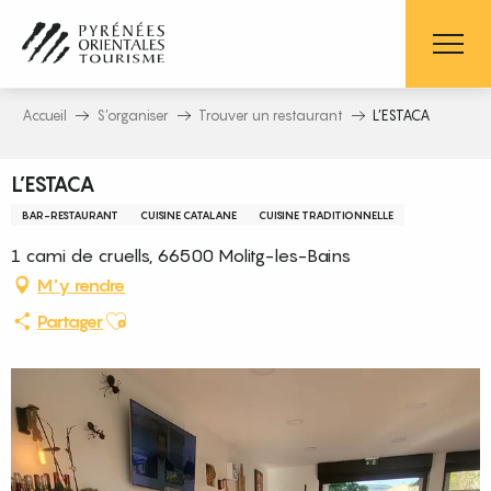
Aller
au
contenu
principal
Accueil
S’organiser
Trouver un restaurant
L’ESTACA
L’ESTACA
BAR-RESTAURANT
CUISINE CATALANE
CUISINE TRADITIONNELLE
1 cami de cruells, 66500 Molitg-les-Bains
M'y rendre
Ajouter aux favoris
Partager